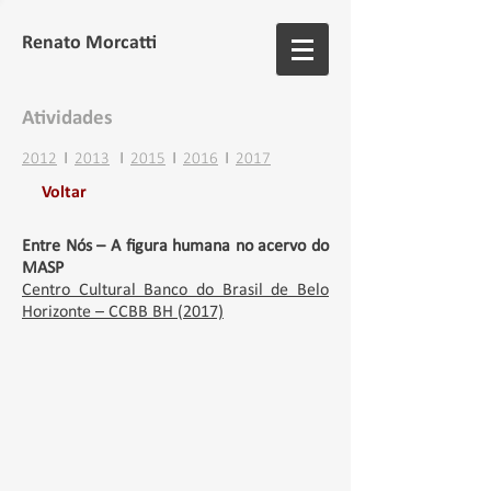
Renato Morcatti
Atividades
2012
I
2013
I
2015
I
2016
I
2017
Voltar
Entre Nós – A figura humana no acervo do
MASP
Centro Cultural Banco do Brasil de Belo
Horizonte – CCBB BH (2017)